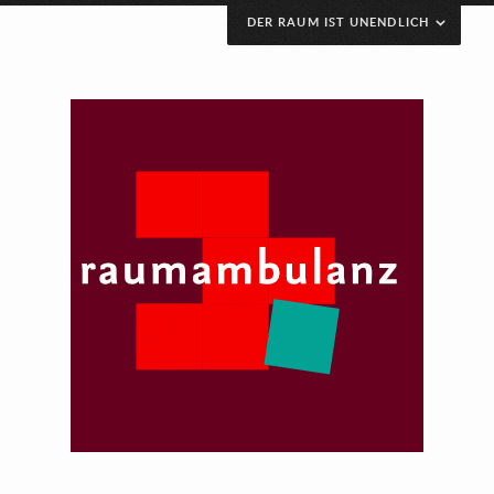
DER RAUM IST UNENDLICH
raumambulanz versteht sich als Plattform für Projekte
im öffentlichen Raum mit sozialer Relevanz.